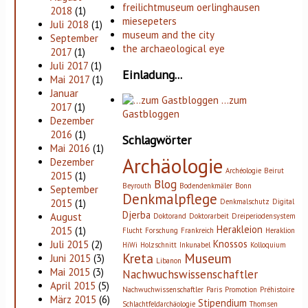
freilichtmuseum oerlinghausen
2018
(1)
miesepeters
Juli 2018
(1)
museum and the city
September
the archaeological eye
2017
(1)
Juli 2017
(1)
Einladung...
Mai 2017
(1)
Januar
…zum
2017
(1)
Gastbloggen
Dezember
2016
(1)
Schlagwörter
Mai 2016
(1)
Archäologie
Dezember
Archéologie
Beirut
2015
(1)
Blog
Beyrouth
Bodendenkmäler
Bonn
September
Denkmalpflege
2015
(1)
Denkmalschutz
Digital
Djerba
August
Doktorand
Doktorarbeit
Dreiperiodensystem
Herakleion
2015
(1)
Flucht
Forschung
Frankreich
Heraklion
Knossos
Juli 2015
(2)
HiWi
Holzschnitt
Inkunabel
Kolloquium
Kreta
Museum
Juni 2015
(3)
Libanon
Mai 2015
(3)
Nachwuchswissenschaftler
April 2015
(5)
Nachwuchwissenschaftler
Paris
Promotion
Préhistoire
März 2015
(6)
Stipendium
Schlachtfeldarchäologie
Thomsen