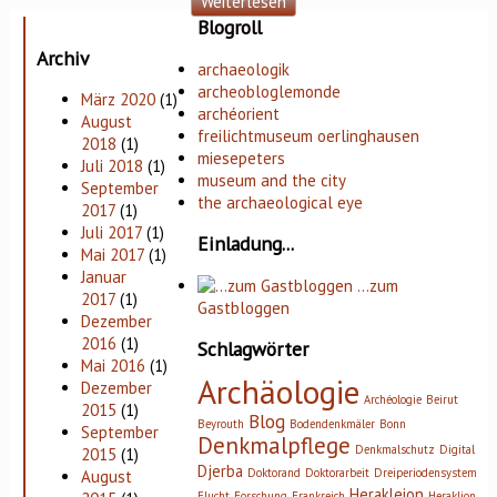
Weiterlesen
Blogroll
Archiv
archaeologik
archeobloglemonde
März 2020
(1)
archéorient
August
freilichtmuseum oerlinghausen
2018
(1)
miesepeters
Juli 2018
(1)
museum and the city
September
the archaeological eye
2017
(1)
Juli 2017
(1)
Einladung...
Mai 2017
(1)
Januar
…zum
2017
(1)
Gastbloggen
Dezember
2016
(1)
Schlagwörter
Mai 2016
(1)
Archäologie
Dezember
Archéologie
Beirut
2015
(1)
Blog
Beyrouth
Bodendenkmäler
Bonn
September
Denkmalpflege
Denkmalschutz
Digital
2015
(1)
Djerba
Doktorand
Doktorarbeit
Dreiperiodensystem
August
Herakleion
Flucht
Forschung
Frankreich
Heraklion