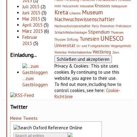
2015
(1)
Knossos
Juli 2015
(2)
HiWi
Holzschnitt
Inkunabel
Kolloquium
Kreta
Museum
Juni 2015
(3)
Libanon
Nachwuchswissenschaftler
Mai 2015
(3)
April 2015
(5)
Nachwuchwissenschaftler
Paris
Promotion
Préhistoire
März 2015
(6)
Stipendium
Schlachtfeldarchäologie
Thomsen
UNESCO
Februar
Tunesien
Thyssen Stiftung
2015
(5)
Universität
Ur- und Frühgeschichte
Vergangenheit
Weltkrieg
Waterloo
Welterbekomitee
Zeus
Einladung...
Privacy & Cookies: This site uses
cookies. By continuing to use this
website, you agree to their use.
…zum
To find out more, including how to
Gastbloggen
control cookies, see here:
Cookie-
Richtlinie
Twitter
Meine Tweets