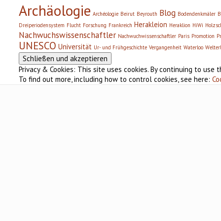
Archäologie
Blog
Archéologie
Beirut
Beyrouth
Bodendenkmäler
B
Herakleion
Dreiperiodensystem
Flucht
Forschung
Frankreich
Heraklion
HiWi
Holzsc
Nachwuchswissenschaftler
Nachwuchwissenschaftler
Paris
Promotion
P
UNESCO
Universität
Ur- und Frühgeschichte
Vergangenheit
Waterloo
Welter
Privacy & Cookies: This site uses cookies. By continuing to use t
To find out more, including how to control cookies, see here:
Co