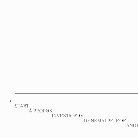
START
À PROPOS
INVESTIGATIV
DENKMALPFLEGE
AND