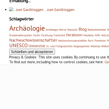
Einladung...
…zum Gastbloggen
Schlagwörter
Archäologie
Blog
Archéologie
Beirut
Beyrouth
Bodendenkmäler
B
Herakleion
Dreiperiodensystem
Flucht
Forschung
Frankreich
Heraklion
HiWi
Holzsc
Nachwuchswissenschaftler
Nachwuchwissenschaftler
Paris
Promotion
P
UNESCO
Universität
Ur- und Frühgeschichte
Vergangenheit
Waterloo
Welter
Privacy & Cookies: This site uses cookies. By continuing to use t
To find out more, including how to control cookies, see here:
Co