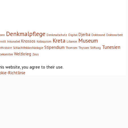
Denkmalpflege
Djerba
onn
Denkmalschutz
Digital
Doktorand
Doktorarbeit
Kreta
Museum
Knossos
hnitt
Inkunabel
Kolloquium
Libanon
Tunesien
Stipendium
réhistoire
Schlachtfeldarchäologie
Thomsen
Thyssen Stiftung
Weltkrieg
bekomitee
Zeus
his website, you agree to their use.
okie-Richtlinie