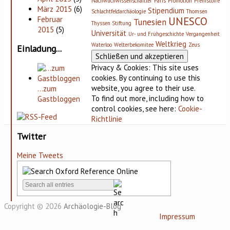
Nachwuchwissenschaftler
Paris
Promotion
Préhistoire
März 2015
(6)
Stipendium
Schlachtfeldarchäologie
Thomsen
UNESCO
Februar
Tunesien
Thyssen Stiftung
2015
(5)
Universität
Ur- und Frühgeschichte
Vergangenheit
Weltkrieg
Waterloo
Welterbekomitee
Zeus
Einladung...
Privacy & Cookies: This site uses
cookies. By continuing to use this
website, you agree to their use.
…zum
To find out more, including how to
Gastbloggen
control cookies, see here:
Cookie-
Richtlinie
Twitter
Meine Tweets
Copyright © 2026
Archäologie-Blog
Impressum