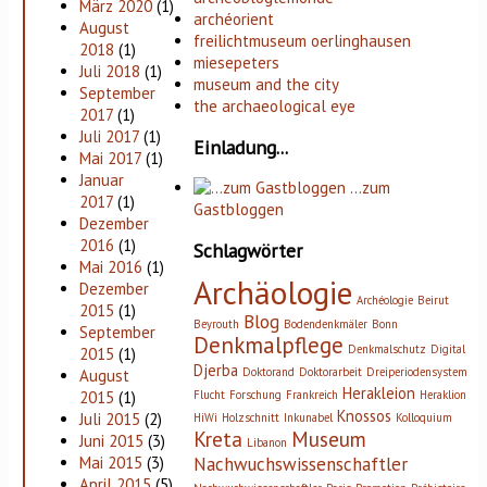
März 2020
(1)
archéorient
August
freilichtmuseum oerlinghausen
2018
(1)
miesepeters
Juli 2018
(1)
museum and the city
September
the archaeological eye
2017
(1)
Juli 2017
(1)
Einladung...
Mai 2017
(1)
Januar
…zum
2017
(1)
Gastbloggen
Dezember
2016
(1)
Schlagwörter
Mai 2016
(1)
Archäologie
Dezember
Archéologie
Beirut
2015
(1)
Blog
Beyrouth
Bodendenkmäler
Bonn
September
Denkmalpflege
Denkmalschutz
Digital
2015
(1)
Djerba
Doktorand
Doktorarbeit
Dreiperiodensystem
August
Herakleion
Flucht
Forschung
Frankreich
Heraklion
2015
(1)
Knossos
Juli 2015
(2)
HiWi
Holzschnitt
Inkunabel
Kolloquium
Kreta
Museum
Juni 2015
(3)
Libanon
Nachwuchswissenschaftler
Mai 2015
(3)
April 2015
(5)