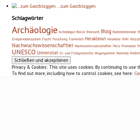
…zum Gastbloggen
Schlagwörter
Archäologie
Blog
Archéologie
Beirut
Beyrouth
Bodendenkmäler
B
Herakleion
Dreiperiodensystem
Flucht
Forschung
Frankreich
Heraklion
HiWi
Holzsc
Nachwuchswissenschaftler
Nachwuchwissenschaftler
Paris
Promotion
P
UNESCO
Universität
Ur- und Frühgeschichte
Vergangenheit
Waterloo
Welter
Privacy & Cookies: This site uses cookies. By continuing to use t
To find out more, including how to control cookies, see here:
Co