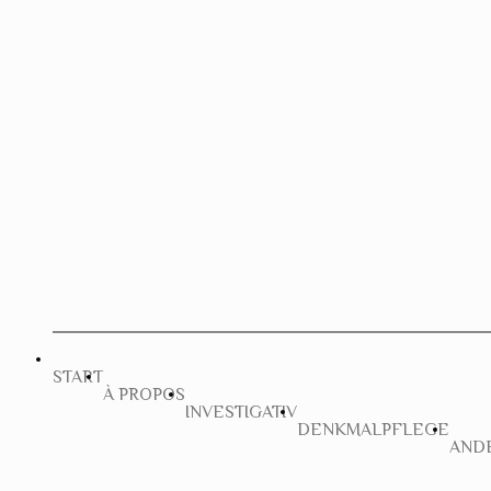
START
À PROPOS
INVESTIGATIV
DENKMALPFLEGE
AND