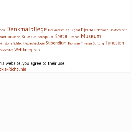
Denkmalpflege
Djerba
onn
Denkmalschutz
Digital
Doktorand
Doktorarbeit
Kreta
Museum
Knossos
hnitt
Inkunabel
Kolloquium
Libanon
Tunesien
Stipendium
réhistoire
Schlachtfeldarchäologie
Thomsen
Thyssen Stiftung
Weltkrieg
bekomitee
Zeus
his website, you agree to their use.
okie-Richtlinie