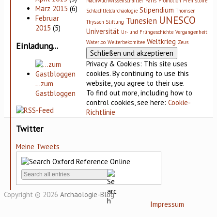
Nachwuchwissenschaftler
Paris
Promotion
Préhistoire
März 2015
(6)
Stipendium
Schlachtfeldarchäologie
Thomsen
UNESCO
Februar
Tunesien
Thyssen Stiftung
2015
(5)
Universität
Ur- und Frühgeschichte
Vergangenheit
Weltkrieg
Waterloo
Welterbekomitee
Zeus
Einladung...
Privacy & Cookies: This site uses
cookies. By continuing to use this
website, you agree to their use.
…zum
To find out more, including how to
Gastbloggen
control cookies, see here:
Cookie-
Richtlinie
Twitter
Meine Tweets
Copyright © 2026
Archäologie-Blog
Impressum