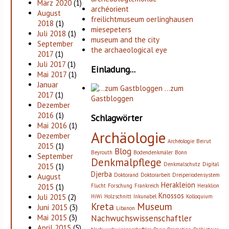
März 2020
(1)
archéorient
August
freilichtmuseum oerlinghausen
2018
(1)
miesepeters
Juli 2018
(1)
museum and the city
September
the archaeological eye
2017
(1)
Juli 2017
(1)
Einladung...
Mai 2017
(1)
Januar
…zum
2017
(1)
Gastbloggen
Dezember
2016
(1)
Schlagwörter
Mai 2016
(1)
Archäologie
Dezember
Archéologie
Beirut
2015
(1)
Blog
Beyrouth
Bodendenkmäler
Bonn
September
Denkmalpflege
Denkmalschutz
Digital
2015
(1)
Djerba
Doktorand
Doktorarbeit
Dreiperiodensystem
August
Herakleion
Flucht
Forschung
Frankreich
Heraklion
2015
(1)
Knossos
Juli 2015
(2)
HiWi
Holzschnitt
Inkunabel
Kolloquium
Kreta
Museum
Juni 2015
(3)
Libanon
Nachwuchswissenschaftler
Mai 2015
(3)
April 2015
(5)