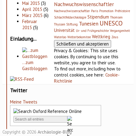
Mai 2015
(3)
Nachwuchswissenschaftler
April 2015
(5)
Nachwuchwissenschaftler
Paris
Promotion
Préhistoire
März 2015
(6)
Stipendium
Schlachtfeldarchäologie
Thomsen
Februar
UNESCO
Tunesien
Thyssen Stiftung
2015
(5)
Universität
Ur- und Frühgeschichte
Vergangenheit
Weltkrieg
Waterloo
Welterbekomitee
Zeus
Einladung...
Privacy & Cookies: This site uses
cookies. By continuing to use this
…zum
website, you agree to their use.
Gastbloggen
To find out more, including how to
control cookies, see here:
Cookie-
Richtlinie
Twitter
Meine Tweets
Copyright © 2026
Archäologie-Blog