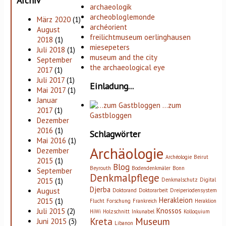
Archiv
archaeologik
archeobloglemonde
März 2020
(1)
archéorient
August
freilichtmuseum oerlinghausen
2018
(1)
miesepeters
Juli 2018
(1)
museum and the city
September
the archaeological eye
2017
(1)
Juli 2017
(1)
Einladung...
Mai 2017
(1)
Januar
…zum
2017
(1)
Gastbloggen
Dezember
2016
(1)
Schlagwörter
Mai 2016
(1)
Archäologie
Dezember
Archéologie
Beirut
2015
(1)
Blog
Beyrouth
Bodendenkmäler
Bonn
September
Denkmalpflege
2015
(1)
Denkmalschutz
Digital
Djerba
August
Doktorand
Doktorarbeit
Dreiperiodensystem
Herakleion
2015
(1)
Flucht
Forschung
Frankreich
Heraklion
Knossos
Juli 2015
(2)
HiWi
Holzschnitt
Inkunabel
Kolloquium
Kreta
Museum
Juni 2015
(3)
Libanon