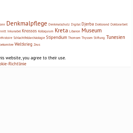
Denkmalpflege
Djerba
onn
Denkmalschutz
Digital
Doktorand
Doktorarbeit
Kreta
Museum
Knossos
hnitt
Inkunabel
Kolloquium
Libanon
Tunesien
Stipendium
réhistoire
Schlachtfeldarchäologie
Thomsen
Thyssen Stiftung
Weltkrieg
bekomitee
Zeus
his website, you agree to their use.
okie-Richtlinie