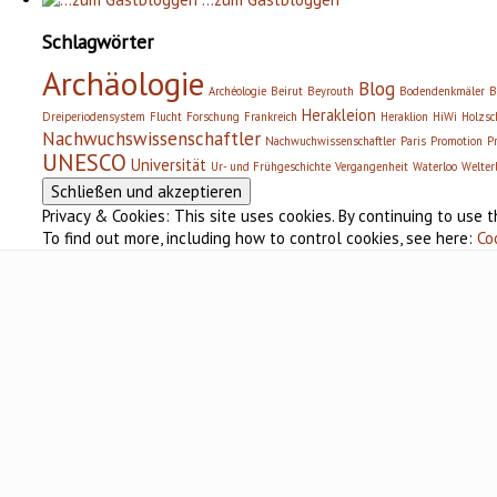
Schlagwörter
Archäologie
Blog
Archéologie
Beirut
Beyrouth
Bodendenkmäler
B
Herakleion
Dreiperiodensystem
Flucht
Forschung
Frankreich
Heraklion
HiWi
Holzsc
Nachwuchswissenschaftler
Nachwuchwissenschaftler
Paris
Promotion
P
UNESCO
Universität
Ur- und Frühgeschichte
Vergangenheit
Waterloo
Welter
Privacy & Cookies: This site uses cookies. By continuing to use t
To find out more, including how to control cookies, see here:
Co