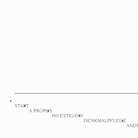
START
À PROPOS
INVESTIGATIV
DENKMALPFLEGE
AND