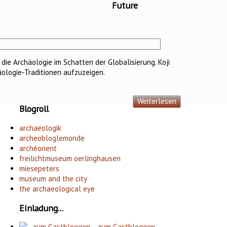
Future
die Archäologie im Schatten der Globalisierung. Koji
äologie-Traditionen aufzuzeigen.
Weiterlesen
Blogroll
archaeologik
archeobloglemonde
archéorient
freilichtmuseum oerlinghausen
miesepeters
museum and the city
the archaeological eye
Einladung...
…zum Gastbloggen