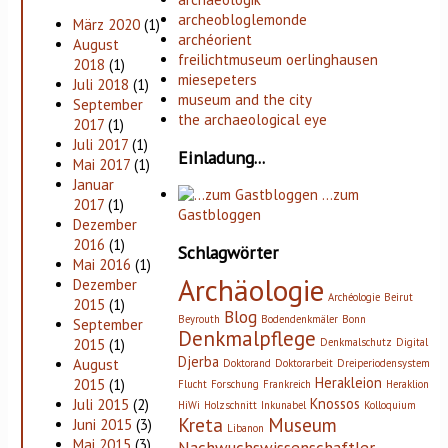
archeobloglemonde
März 2020
(1)
archéorient
August
freilichtmuseum oerlinghausen
2018
(1)
miesepeters
Juli 2018
(1)
museum and the city
September
the archaeological eye
2017
(1)
Juli 2017
(1)
Einladung...
Mai 2017
(1)
Januar
…zum
2017
(1)
Gastbloggen
Dezember
2016
(1)
Schlagwörter
Mai 2016
(1)
Archäologie
Dezember
Archéologie
Beirut
2015
(1)
Blog
Beyrouth
Bodendenkmäler
Bonn
September
Denkmalpflege
2015
(1)
Denkmalschutz
Digital
Djerba
August
Doktorand
Doktorarbeit
Dreiperiodensystem
Herakleion
2015
(1)
Flucht
Forschung
Frankreich
Heraklion
Knossos
Juli 2015
(2)
HiWi
Holzschnitt
Inkunabel
Kolloquium
Kreta
Museum
Juni 2015
(3)
Libanon
Mai 2015
(3)