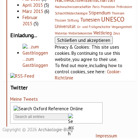
Nachwuchswissenschaftler
April 2015
(5)
Nachwuchwissenschaftler
Paris
Promotion
Préhistoire
März 2015
(6)
Stipendium
Schlachtfeldarchäologie
Thomsen
Februar
UNESCO
Tunesien
Thyssen Stiftung
2015
(5)
Universität
Ur- und Frühgeschichte
Vergangenheit
Weltkrieg
Waterloo
Welterbekomitee
Zeus
Einladung...
Privacy & Cookies: This site uses
cookies. By continuing to use this
…zum
website, you agree to their use.
Gastbloggen
To find out more, including how to
control cookies, see here:
Cookie-
Richtlinie
Twitter
Meine Tweets
Copyright © 2026
Archäologie-Blog
Impressum