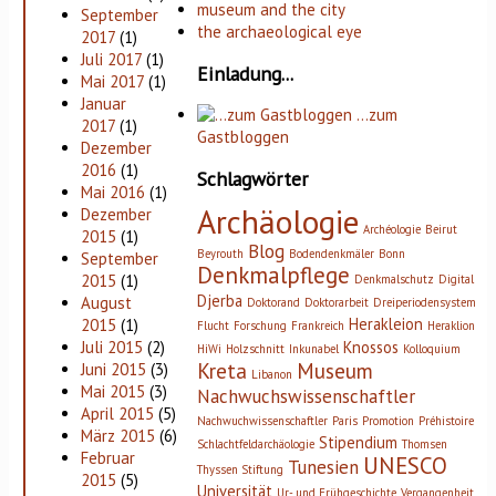
museum and the city
September
the archaeological eye
2017
(1)
Juli 2017
(1)
Einladung...
Mai 2017
(1)
Januar
…zum
2017
(1)
Gastbloggen
Dezember
2016
(1)
Schlagwörter
Mai 2016
(1)
Archäologie
Dezember
Archéologie
Beirut
2015
(1)
Blog
Beyrouth
Bodendenkmäler
Bonn
September
Denkmalpflege
2015
(1)
Denkmalschutz
Digital
Djerba
August
Doktorand
Doktorarbeit
Dreiperiodensystem
Herakleion
2015
(1)
Flucht
Forschung
Frankreich
Heraklion
Knossos
Juli 2015
(2)
HiWi
Holzschnitt
Inkunabel
Kolloquium
Kreta
Museum
Juni 2015
(3)
Libanon
Mai 2015
(3)
Nachwuchswissenschaftler
April 2015
(5)
Nachwuchwissenschaftler
Paris
Promotion
Préhistoire
März 2015
(6)
Stipendium
Schlachtfeldarchäologie
Thomsen
Februar
UNESCO
Tunesien
Thyssen Stiftung
2015
(5)
Universität
Ur- und Frühgeschichte
Vergangenheit